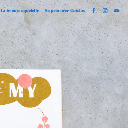
La femme squelette
Se procurer Cuistax