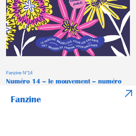
Fanzine N°14
Numéro 14 – le mouvement – numéro
spécial
Fanzine
Un CUISTAX c’est un FANZINE POUR ENFANTS, rédigée en deux
langues FR/NL, imprimée en deux couleurs et en risographie à